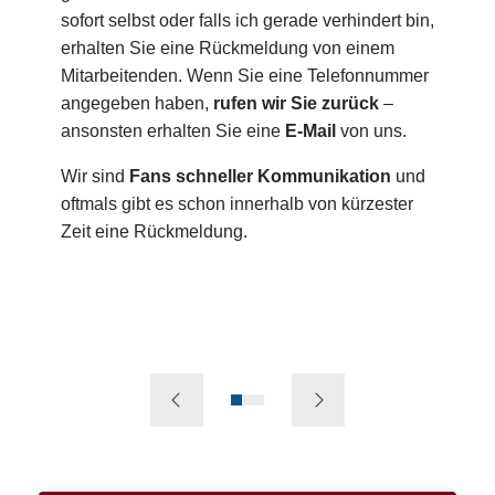
sofort selbst oder falls ich gerade verhindert bin,
erhalten Sie eine Rückmeldung von einem
Angebotsbesprechung
Mitarbeitenden. Wenn Sie eine Telefonnummer
über Ihr Unternehmen erzählen
all Ihre Fragen
angegeben haben,
rufen wir Sie zurück
–
ansonsten erhalten Sie eine
Google Ads
E-Mail
von uns.
Wir sind
Fans schneller Kommunikation
und
oftmals gibt es schon innerhalb von kürzester
nichts
Zeit eine Rückmeldung.
verkaufen und machen auch noch kein
Entscheidung, ob und
Angebot
wann wir zusammen loslegen.
0
1
2