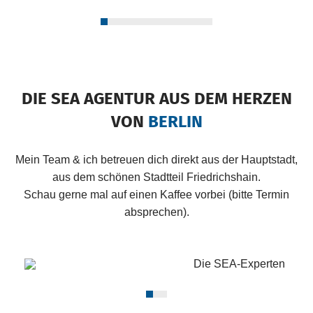
0
1
2
3
4
5
6
7
8
9
10
11
12
13
14
15
DIE SEA AGENTUR AUS DEM HERZEN
VON
BERLIN
Mein Team & ich betreuen dich direkt aus der Hauptstadt,
aus dem schönen Stadtteil Friedrichshain.
Schau gerne mal auf einen Kaffee vorbei (bitte Termin
absprechen).
0
1
2