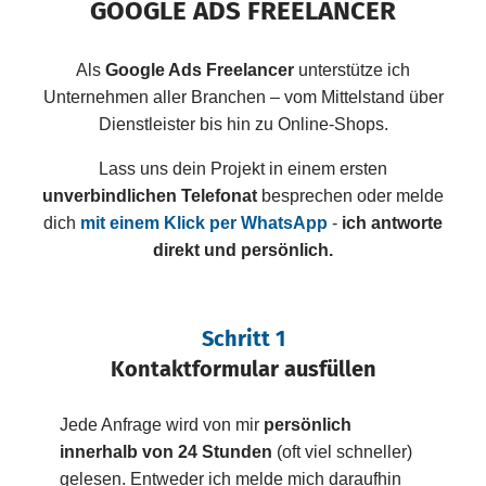
GOOGLE ADS FREELANCER
Als
Google Ads Freelancer
unterstütze ich
Unternehmen aller Branchen – vom Mittelstand über
Dienstleister bis hin zu Online-Shops.
Lass uns dein Projekt in einem ersten
unverbindlichen Telefonat
besprechen oder melde
dich
mit einem Klick per WhatsApp
-
ich antworte
direkt und persönlich.
Schritt 2
Schritt 3
Schritt 1
Strategiegespräch & Angebot
Kontaktformular ausfüllen
Kostenfreies Erstgespräch
Jede Anfrage wird von mir
persönlich
per E-
innerhalb von 24 Stunden
Mail oder Telefon (wie gewünscht)
(oft viel schneller)
individuelles
gelesen. Entweder ich melde mich daraufhin
Angebot